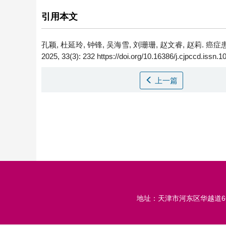
引用本文
孔颖, 杜延玲, 钟锋, 吴海雪, 刘珊珊, 赵文睿, 赵莉.
癌症
2025, 33(3): 232 https://doi.org/10.16386/j.cjpccd.issn
上一篇
地址：天津市河东区华越道